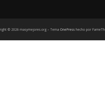
right © 2026 masymejores.org
–
Tema
OnePress
hecho por FameT